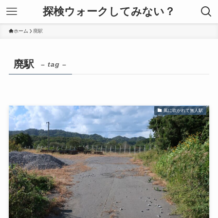
探検ウォークしてみない？
ホーム
廃駅
廃駅
– tag –
風に吹かれて無人駅