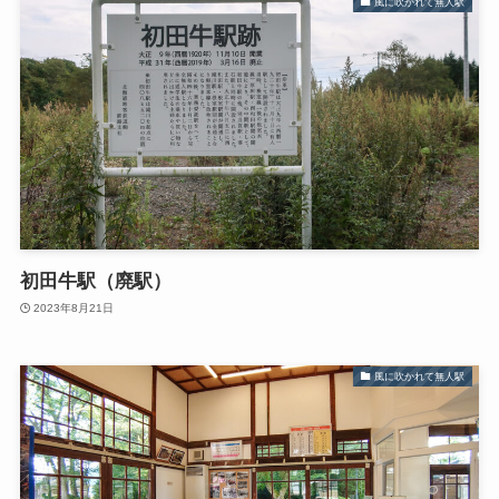
風に吹かれて無人駅
初田牛駅（廃駅）
2023年8月21日
風に吹かれて無人駅