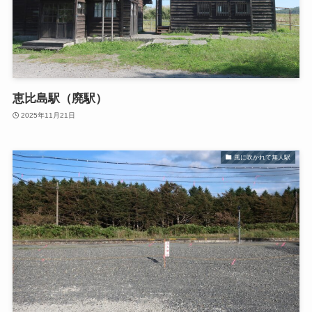
恵比島駅（廃駅）
2025年11月21日
風に吹かれて無人駅